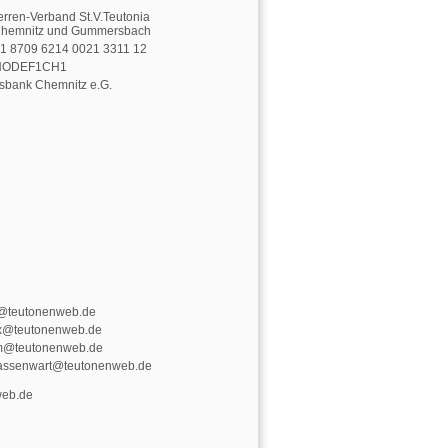
erren-Verband St.V.Teutonia
Chemnitz und Gummersbach
1 8709 6214 0021 3311 12
NODEF1CH1
sbank Chemnitz e.G.
@teutonenweb.de
x@teutonenweb.de
m@teutonenweb.de
assenwart@teutonenweb.de
web.de