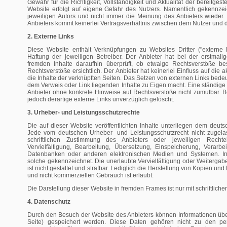
Gewähr für die Richtigkeit, Vollständigkeit und Aktualität der bereitgest
Website erfolgt auf eigene Gefahr des Nutzers. Namentlich gekennze
jeweiligen Autors und nicht immer die Meinung des Anbieters wieder.
Anbieters kommt keinerlei Vertragsverhältnis zwischen dem Nutzer und 
2. Externe Links
Diese Website enthält Verknüpfungen zu Websites Dritter ("externe 
Haftung der jeweiligen Betreiber. Der Anbieter hat bei der erstmal
fremden Inhalte daraufhin überprüft, ob etwaige Rechtsverstöße b
Rechtsverstöße ersichtlich. Der Anbieter hat keinerlei Einfluss auf die 
die Inhalte der verknüpften Seiten. Das Setzen von externen Links bedeute
dem Verweis oder Link liegenden Inhalte zu Eigen macht. Eine ständige K
Anbieter ohne konkrete Hinweise auf Rechtsverstöße nicht zumutbar. 
jedoch derartige externe Links unverzüglich gelöscht.
3. Urheber- und Leistungsschutzrechte
Die auf dieser Website veröffentlichten Inhalte unterliegen dem deut
Jede vom deutschen Urheber- und Leistungsschutzrecht nicht zugela
schriftlichen Zustimmung des Anbieters oder jeweiligen Rechte
Vervielfältigung, Bearbeitung, Übersetzung, Einspeicherung, Verarb
Datenbanken oder anderen elektronischen Medien und Systemen. Inh
solche gekennzeichnet. Die unerlaubte Vervielfältigung oder Weitergabe
ist nicht gestattet und strafbar. Lediglich die Herstellung von Kopien un
und nicht kommerziellen Gebrauch ist erlaubt.
Die Darstellung dieser Website in fremden Frames ist nur mit schriftlicher
4. Datenschutz
Durch den Besuch der Website des Anbieters können Informationen über 
Seite) gespeichert werden. Diese Daten gehören nicht zu den p