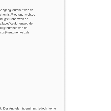
pringer@teutonenweb.de
lchemist@teutonenweb.de
udi@teutonenweb.de
allace@teutonenweb.de
pu@teutonenweb.de
nips@teutonenweb.de
llt. Der Anbieter übernimmt jedoch keine