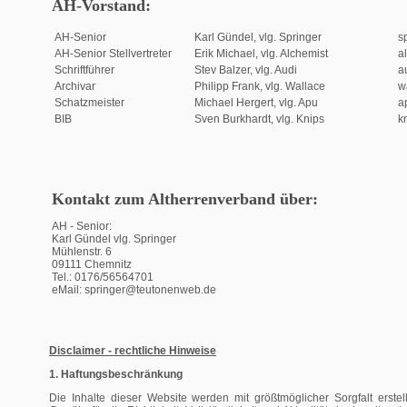
AH-Vorstand:
AH-Senior
Karl Gündel, vlg. Springer
s
AH-Senior Stellvertreter
Erik Michael, vlg. Alchemist
a
Schriftführer
Stev Balzer, vlg. Audi
a
Archivar
Philipp Frank, vlg. Wallace
w
Schatzmeister
Michael Hergert, vlg. Apu
a
BIB
Sven Burkhardt, vlg. Knips
k
Kontakt zum Altherrenverband über:
AH - Senior:
Karl Gündel vlg. Springer
Mühlenstr. 6
09111 Chemnitz
Tel.: 0176/56564701
eMail: springer
@teutonenweb.de
Disclaimer - rechtliche Hinweise
1. Haftungsbeschränkung
Die Inhalte dieser Website werden mit größtmöglicher Sorgfalt erste