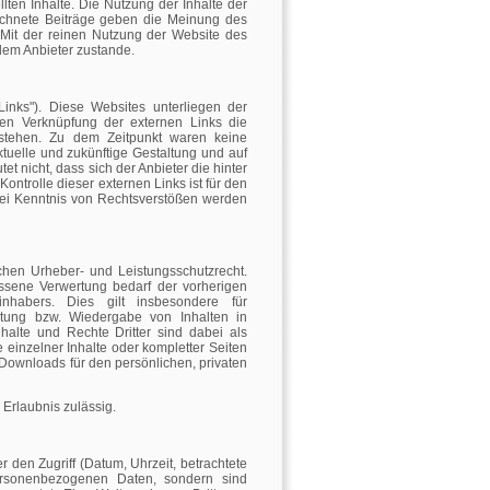
ellten Inhalte. Die Nutzung der Inhalte der
ichnete Beiträge geben die Meinung des
 Mit der reinen Nutzung der Website des
dem Anbieter zustande.
Links"). Diese Websites unterliegen der
igen Verknüpfung der externen Links die
estehen. Zu dem Zeitpunkt waren keine
aktuelle und zukünftige Gestaltung und auf
t nicht, dass sich der Anbieter die hinter
ontrolle dieser externen Links ist für den
Bei Kenntnis von Rechtsverstößen werden
schen Urheber- und Leistungsschutzrecht.
ssene Verwertung bedarf der vorherigen
inhabers. Dies gilt insbesondere für
eitung bzw. Wiedergabe von Inhalten in
alte und Rechte Dritter sind dabei als
 einzelner Inhalte oder kompletter Seiten
d Downloads für den persönlichen, privaten
 Erlaubnis zulässig.
den Zugriff (Datum, Uhrzeit, betrachtete
ersonenbezogenen Daten, sondern sind