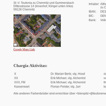
St.-V. Teutonia zu Chemnitz und Gummersbach
Inhaber:
Alth
Dittesstrasse 14 (Innenhof, Klingel unten links)
zu 
09126 Chemnitz
IBAN:
DE3
BIC:
GE
Bank:
Volk
Google Maps Link
Chargia Aktivitas:
X
Dr. Marian Bertz, vlg. Hood
x
XX
Erik Michael, vlg. Alchemist
x
XXX, FM
Erik Michael, vlg. Alchemist
f
Kassenwart
Florian Polster, vlg. Juri
k
Alle anderen Farbenbrüder sind erreichbar über <bierspitz>@teutonen